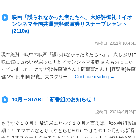
映画「護られなかった者たちへ」大好評御礼！イオ
ンシネマ全国共通無料鑑賞券リスナープレゼント
(2110a)
投稿日:
2021年10月6日
現在絶賛上映中の映画「護られなかった者たちへ」。 久しぶりに
映画館に賑わいが戻った！と イオンシネマ名取 さんもおっしゃ
っていました。 さすがは佐藤健さん！阿部寛さん！ [容疑者]佐藤
健 VS [刑事]阿部寛。大スクリー …
Continue reading
→
10月～START！新番組のお知らせ！
投稿日:
2021年9月28日
もうすぐ１０月！ 放送局にとって１０月と言えば、秋の番組改編
期！！ エフエムなとり（なとらじ801）ではこの１０月から新番
組を３本スタートさせることになりましたっっ！！ ぜひぜひ第１