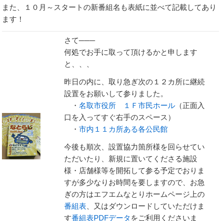
また、１０月～スタートの新番組名も表紙に並べて記載してあり
ます！
さて───
何処でお手に取って頂けるかと申します
と、、、
昨日の内に、取り急ぎ次の１２カ所に継続
設置をお願いして参りました。
・
名取市役所 １Ｆ市民ホール
（正面入
口を入ってすぐ右手のスペース）
・
市内１１カ所ある各公民館
今後も順次、設置協力箇所様を回らせてい
ただいたり、新規に置いてくださる施設
様・店舗様等を開拓して参る予定でおりま
すが多少なりお時間を要しますので、お急
ぎの方はエフエムなとりホームページ上の
番組表
、又はダウンロードしていただけま
す
番組表PDFデータ
をご利用くださいま