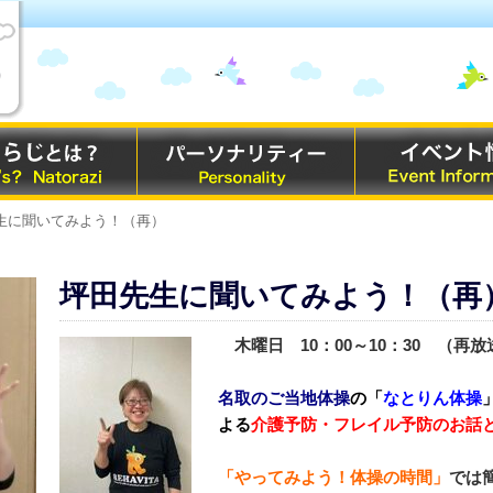
先生に聞いてみよう！（再）
坪田先生に聞いてみよう！（再
木曜日 10：00～10：30
（再放送
名取のご当地体操
の「
なとりん体操
よる
介護予防・フレイル予防のお話
「やってみよう！体操の時間」
では